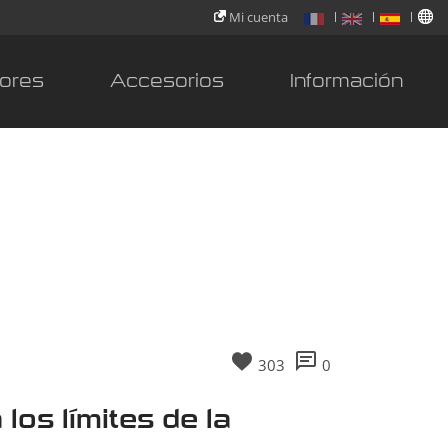
Mi cuenta
ores
Accesorios
Información
303
0
los límites de la