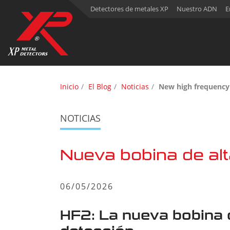
Detectores de metales XP
Nuestro ADN
E
Inicio
El Blog
Noticias
New high frequency 
NOTICIAS
Nueva bobina de al
06/05/2026
HF2: La nueva bobina d