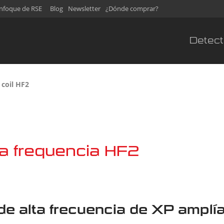
nfoque de RSE
Blog
Newsletter
¿Dónde comprar?
Detect
coil HF2
ta frequencia HF2
e alta frecuencia de XP amplía 