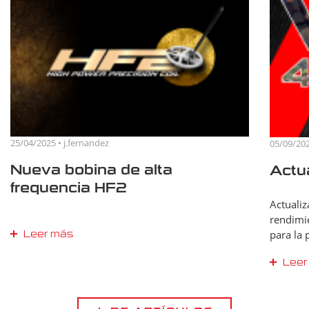
25/04/2025 • j.fernandez
05/09/202
Nueva bobina de alta
Actua
frequencia HF2
Actualiz
rendimi
para la 
Leer más
atentam
Leer