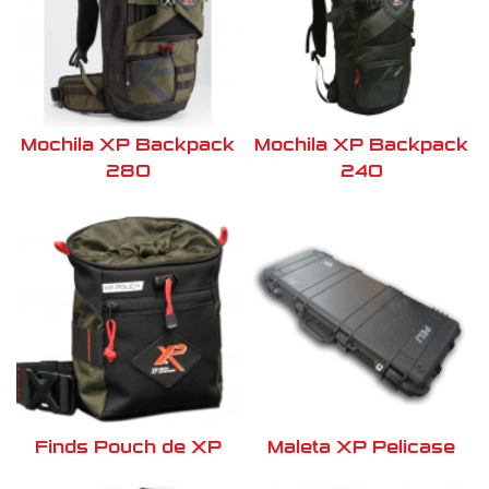
Mochila XP Backpack
Mochila XP Backpack
280
240
Finds Pouch de XP
Maleta XP Pelicase