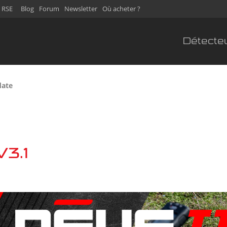
 RSE
Blog
Forum
Newsletter
Où acheter ?
Détecte
date
V3.1