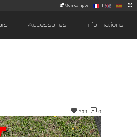
Mon compte
urs
Accessoires
Informations
203
0