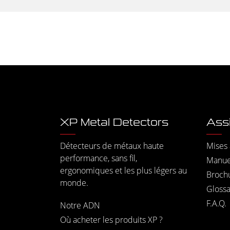
XP Metal Detectors
Ass
Détecteurs de métaux haute
Mises 
performance, sans fil,
Manuel
ergonomiques et les plus légers au
Broch
monde.
Glossa
F.A.Q.
Notre ADN
Où acheter les produits XP ?