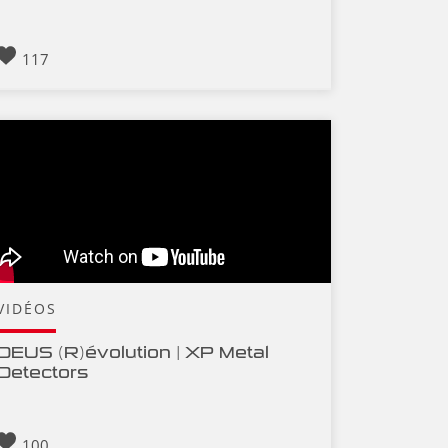
117
VIDÉOS
DEUS (R)évolution | XP Metal
Detectors
100