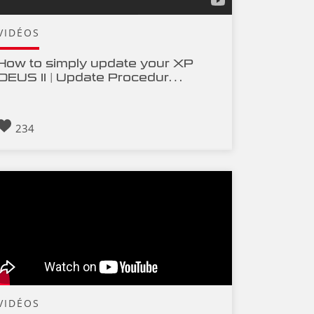
VIDÉOS
How to simply update your XP
DEUS II | Update Procedur…
234
VIDÉOS