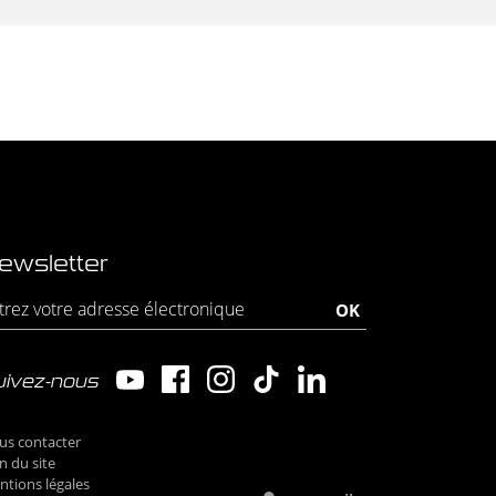
ewsletter
uivez-nous
us contacter
n du site
tions légales