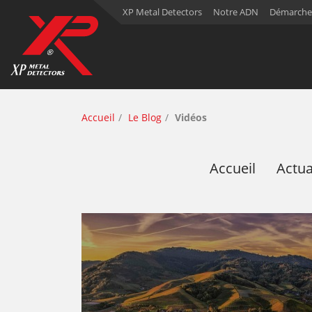
XP Metal Detectors
Notre ADN
Démarche
Accueil
Le Blog
Vidéos
Accueil
Actua