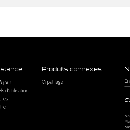
istance
Produits connexes
N
Orpaillage
à jour
s d’utilisation
ures
S
ire
No
Pla
Men