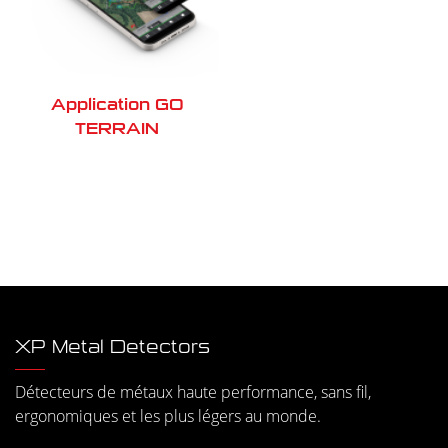
Application GO
TERRAIN
XP Metal Detectors
Détecteurs de métaux haute performance, sans fil,
ergonomiques et les plus légers au monde.